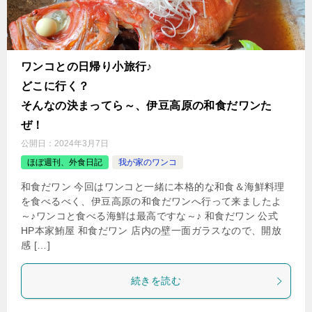
ワンコとの日帰り小旅行♪
どこに行く？
そんなの決まってら～、伊豆高原の和食だワンた
ぜ！
公開日：
2024年3月7日
ほぼ週刊、外食日記
我が家のワンコ
和食だワン 今回はワンコと一緒に本格的な和食＆海鮮料理
を食べるべく、伊豆高原の和食だワンへ行って来ましたよ
～♪ワンコと食べる海鮮は最高ですな～♪ 和食だワン 公式
HP本家鮪屋 和食だワン 店内の壁一面ガラスなので、開放
感 […]
続きを読む