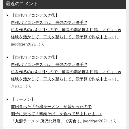
最近のコメント
【自作パソコンデスク①】
自作パソコンデスクは、最強の使い勝手!?
机を作るのは4回目なので、最高の満足度を目指しますぅ～w
経験を活かして、工夫を凝らして、低予算で作成中よ～♪
に
jagdtiger2021
より
【自作パソコンデスク①】
自作パソコンデスクは、最強の使い勝手!?
机を作るのは4回目なので、最高の満足度を目指しますぅ～w
経験を活かして、工夫を凝らして、低予算で作成中よ～♪
に
きのこ
より
【ラーメン】
前回食べた「台湾ラーメン」が旨かったので
調子に乗って「辛肉そば」を食べて見ましたよ～♪
「丸源ラーメン 所沢北野店」で実食
に
jagdtiger2021
より