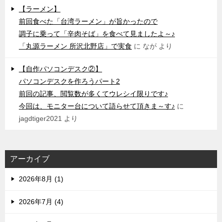
【ラーメン】
前回食べた「台湾ラーメン」が旨かったので
調子に乗って「辛肉そば」を食べて見ましたよ～♪
「丸源ラーメン 所沢北野店」で実食
に
なが
より
【自作パソコンデスク②】
パソコンデスクを作ろうパート2
前回の記事、閲覧数が多くてウレシイ限りです♪
今回は、モニター台について語らせて頂きま～す♪
に
jagdtiger2021
より
アーカイブ
2026年8月 (1)
2026年7月 (4)