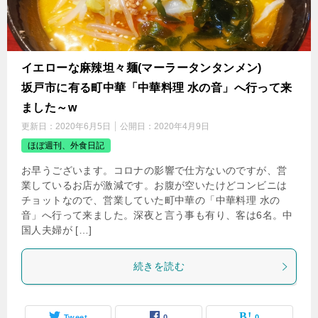
イエローな麻辣坦々麺(マーラータンタンメン)
坂戸市に有る町中華「中華料理 水の音」へ行って来
ました～w
更新日：
2020年6月5日
公開日：
2020年4月9日
ほぼ週刊、外食日記
お早うございます。コロナの影響で仕方ないのですが、営
業しているお店が激減です。お腹が空いたけどコンビニは
チョットなので、営業していた町中華の「中華料理 水の
音」へ行って来ました。深夜と言う事も有り、客は6名。中
国人夫婦が […]
続きを読む
Tweet
0
0