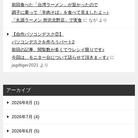
前回食べた「台湾ラーメン」が旨かったので
調子に乗って「辛肉そば」を食べて見ましたよ～♪
「丸源ラーメン 所沢北野店」で実食
に
なが
より
【自作パソコンデスク②】
パソコンデスクを作ろうパート2
前回の記事、閲覧数が多くてウレシイ限りです♪
今回は、モニター台について語らせて頂きま～す♪
に
jagdtiger2021
より
アーカイブ
2026年8月 (1)
2026年7月 (4)
2026年6月 (5)