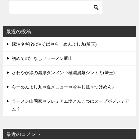
最近の投稿
辣油ネギ!?の油そば⇒らーめんよし丸(埼玉)
初めての汁なし⇒ラーメン豚山
さわやか緑の濃厚タンメン⇒極濃湯麺シントミ(埼玉)
らーめんよし丸⇒夏メニュー⇒冷やし担々つけめん♪
ラーメン山岡家⇒プレミアム塩とんこつはスープがプレミア
ム？
最近のコメント