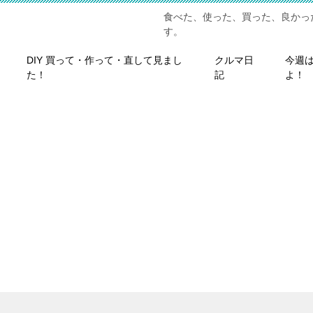
食べた、使った、買った、良かっ
す。
DIY 買って・作って・直して見まし
クルマ日
今週
た！
記
よ！