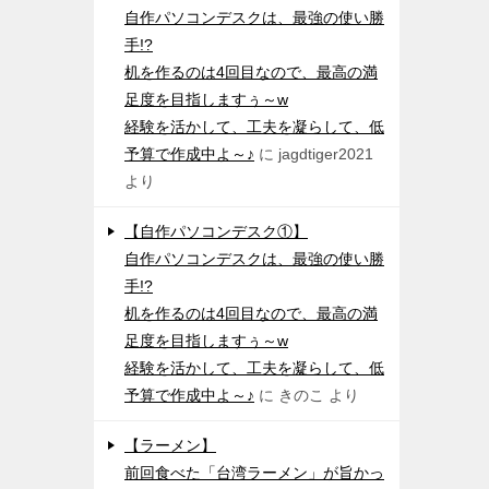
自作パソコンデスクは、最強の使い勝
手!?
机を作るのは4回目なので、最高の満
足度を目指しますぅ～w
経験を活かして、工夫を凝らして、低
予算で作成中よ～♪
に
jagdtiger2021
より
【自作パソコンデスク①】
自作パソコンデスクは、最強の使い勝
手!?
机を作るのは4回目なので、最高の満
足度を目指しますぅ～w
経験を活かして、工夫を凝らして、低
予算で作成中よ～♪
に
きのこ
より
【ラーメン】
前回食べた「台湾ラーメン」が旨かっ