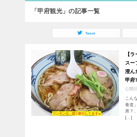
「甲府観光」の記事一覧
Tweet
【ラ
スー
澄ん
甲府
公開
こん
食道
席？
[…]