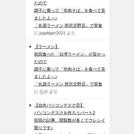
たので
調子に乗って「辛肉そば」を食べて見
ましたよ～♪
「丸源ラーメン 所沢北野店」で実食
に
jagdtiger2021
より
【ラーメン】
前回食べた「台湾ラーメン」が旨かっ
たので
調子に乗って「辛肉そば」を食べて見
ましたよ～♪
「丸源ラーメン 所沢北野店」で実食
に
なが
より
【自作パソコンデスク②】
パソコンデスクを作ろうパート2
前回の記事、閲覧数が多くてウレシイ
限りです♪