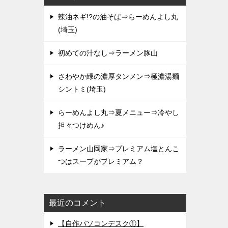
辣油ネギ!?の油そば⇒らーめんよし丸
(埼玉)
初めての汁なし⇒ラーメン豚山
さわやか緑の濃厚タンメン⇒極濃湯麺
シントミ(埼玉)
らーめんよし丸⇒夏メニュー⇒冷やし
担々つけめん♪
ラーメン山岡家⇒プレミアム塩とんこ
つはスープがプレミアム？
最近のコメント
【自作パソコンデスク①】