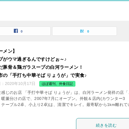
0
0
ーメン】
プがウマ過ぎるんですけどぉ～♪
だ豚骨＆鶏ガラスープの白河ラーメン！
市の「手打ち中華そば りょうが」で実食♪
日：
2020年10月17日
ほぼ週刊、外食日記
な感じのお店 「手打中華そば りょうが」は、白河ラーメン発祥の店「
」暖簾分けの店で、2007年7月にオープン。外観＆店内(カウンター3
、テーブル2卓、小上り2卓)は、清潔でキレイ。最寄駅から1km離れて
続きを読む