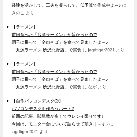
経験を活かして、工夫を凝らして、低予算で作成中よ～♪
に
きのこ
より
【ラーメン】
前回食べた「台湾ラーメン」が旨かったので
調子に乗って「辛肉そば」を食べて見ましたよ～♪
「丸源ラーメン 所沢北野店」で実食
に
jagdtiger2021
より
【ラーメン】
前回食べた「台湾ラーメン」が旨かったので
調子に乗って「辛肉そば」を食べて見ましたよ～♪
「丸源ラーメン 所沢北野店」で実食
に
なが
より
【自作パソコンデスク②】
パソコンデスクを作ろうパート2
前回の記事、閲覧数が多くてウレシイ限りです♪
今回は、モニター台について語らせて頂きま～す♪
に
jagdtiger2021
より