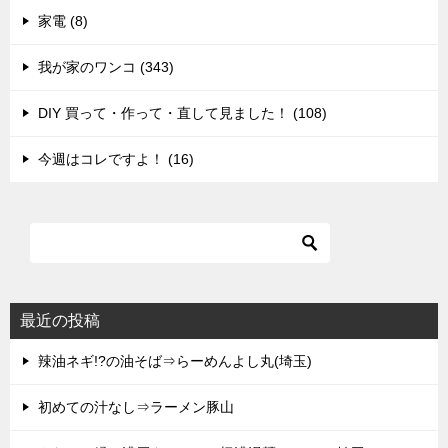
家電 (8)
我が家のワンコ (343)
DIY 買って・作って・直して見ました！ (108)
今週はコレですよ！ (16)
最近の投稿
辣油ネギ!?の油そば⇒らーめんよし丸(埼玉)
初めての汁なし⇒ラーメン豚山