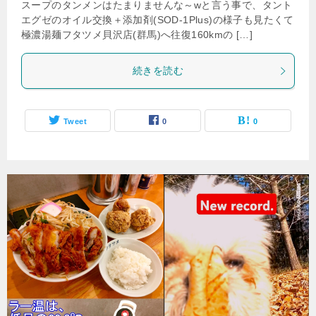
スープのタンメンはたまりませんな～wと言う事で、タント
エグゼのオイル交換＋添加剤(SOD-1Plus)の様子も見たくて
極濃湯麺フタツメ貝沢店(群馬)へ往復160kmの […]
続きを読む
Tweet
0
0