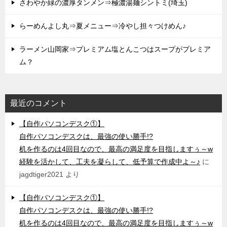
さわやか緑の濃厚タンメン⇒極濃湯麺シントミ(埼玉)
らーめんよし丸⇒夏メニュー⇒冷やし担々つけめん♪
ラーメン山岡家⇒プレミアム塩とんこつはスープがプレミア
ム？
最近のコメント
【自作パソコンデスク①】
自作パソコンデスクは、最強の使い勝手!?
机を作るのは4回目なので、最高の満足度を目指しますぅ～w
経験を活かして、工夫を凝らして、低予算で作成中よ～♪
に
jagdtiger2021
より
【自作パソコンデスク①】
自作パソコンデスクは、最強の使い勝手!?
机を作るのは4回目なので、最高の満足度を目指しますぅ～w