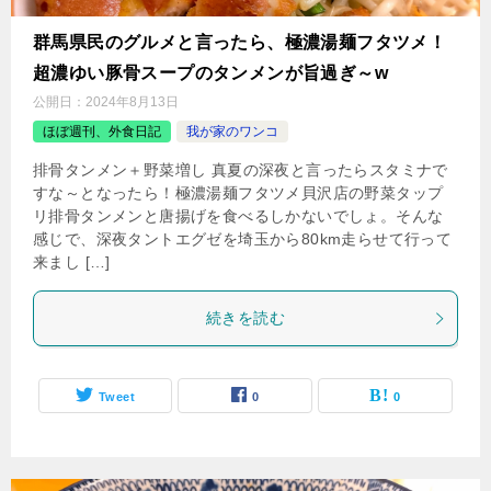
群馬県民のグルメと言ったら、極濃湯麺フタツメ！
超濃ゆい豚骨スープのタンメンが旨過ぎ～w
公開日：
2024年8月13日
ほぼ週刊、外食日記
我が家のワンコ
排骨タンメン＋野菜増し 真夏の深夜と言ったらスタミナで
すな～となったら！極濃湯麺フタツメ貝沢店の野菜タップ
リ排骨タンメンと唐揚げを食べるしかないでしょ。そんな
感じで、深夜タントエグゼを埼玉から80km走らせて行って
来まし […]
続きを読む
Tweet
0
0