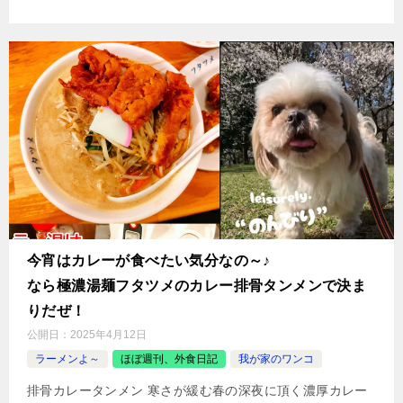
今宵はカレーが食べたい気分なの～♪
なら極濃湯麺フタツメのカレー排骨タンメンで決ま
りだぜ！
公開日：
2025年4月12日
ラーメンよ～
ほぼ週刊、外食日記
我が家のワンコ
排骨カレータンメン 寒さが緩む春の深夜に頂く濃厚カレー