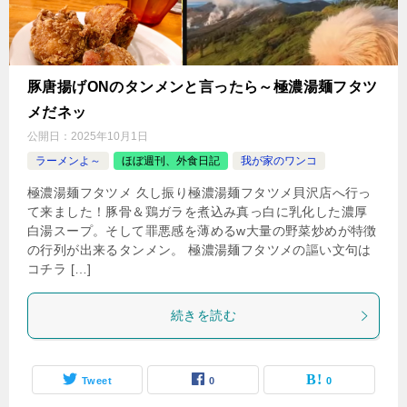
豚唐揚げONのタンメンと言ったら～極濃湯麺フタツ
メだネッ
公開日：
2025年10月1日
ラーメンよ～
ほぼ週刊、外食日記
我が家のワンコ
極濃湯麺フタツメ 久し振り極濃湯麺フタツメ貝沢店へ行っ
て来ました！豚骨＆鶏ガラを煮込み真っ白に乳化した濃厚
白湯スープ。そして罪悪感を薄めるw大量の野菜炒めが特徴
の行列が出来るタンメン。 極濃湯麺フタツメの謳い文句は
コチラ […]
続きを読む
Tweet
0
0