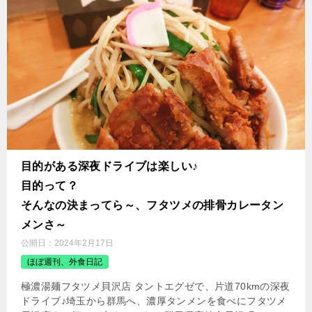
目的がある深夜ドライブは楽しい♪
目的って？
そんなの決まってら～、フタツメの排骨カレータン
メンさ～
公開日：
2024年2月17日
ほぼ週刊、外食日記
極濃湯麺フタツメ貝沢店 タントエグゼで、片道70kmの深夜
ドライブ♪埼玉から群馬へ、濃厚タンメンを食べにフタツメ