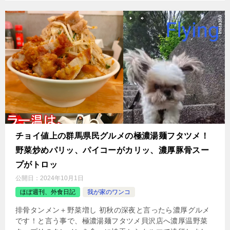
チョイ値上の群馬県民グルメの極濃湯麺フタツメ！
野菜炒めパリッ、パイコーがカリッ、濃厚豚骨スー
プがトロッ
公開日：
2024年10月1日
ほぼ週刊、外食日記
我が家のワンコ
排骨タンメン＋野菜増し 初秋の深夜と言ったら濃厚グルメ
です！と言う事で、極濃湯麺フタツメ貝沢店へ濃厚温野菜