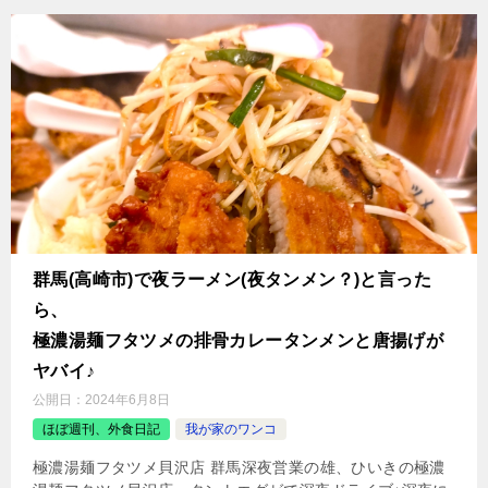
群馬(高崎市)で夜ラーメン(夜タンメン？)と言った
ら、
極濃湯麺フタツメの排骨カレータンメンと唐揚げが
ヤバイ♪
公開日：
2024年6月8日
ほぼ週刊、外食日記
我が家のワンコ
極濃湯麺フタツメ貝沢店 群馬深夜営業の雄、ひいきの極濃