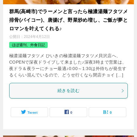
群馬(高崎市)でラーメンと言ったら極濃湯麺フタツメ
排骨(パイコー)、唐揚げ、野菜炒め増し、ご飯が夢と
ロマンを叶えてくれる♪
公開日：
2024年4月12日
ほぼ週刊、外食日記
極濃湯麺フタツメ ひいきの極濃湯麺フタツメ貝沢店へ、
COPENで深夜ドライブして来ました♪深夜3時まで営業は、
夜ドラ＆夜ラーにチョー最適♪0:00～1:30は外待ちが発生す
るくらい混んでいるので、どうせ行くなら閉店チョイ […]
続きを読む
Tweet
0
0