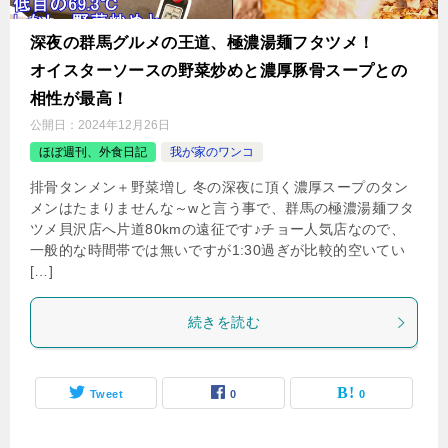
深夜の群馬グルメの王道、極濃湯麺フタツメ！
オイスターソースの野菜炒めと濃厚豚骨スープとの
相性が最高！
公開日：
2024年12月26日
ほぼ週刊、外食日記
我が家のワンコ
排骨タンメン＋野菜増し 冬の深夜に頂く濃厚スープのタン
メンはたまりませんな～wと言う事で、群馬の極濃湯麺フタ
ツメ貝沢店へ片道80kmの遠征です♪チョー人気店なので、
一般的な時間帯では無いですが1:30過ぎが比較的空いてい
[…]
続きを読む
Tweet
0
0