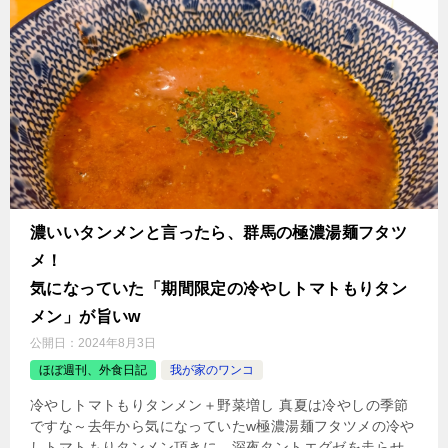
濃いいタンメンと言ったら、群馬の極濃湯麺フタツ
メ！
気になっていた「期間限定の冷やしトマトもりタン
メン」が旨いw
公開日：
2024年8月3日
ほぼ週刊、外食日記
我が家のワンコ
冷やしトマトもりタンメン＋野菜増し 真夏は冷やしの季節
ですな～去年から気になっていたw極濃湯麺フタツメの冷や
しトマトもりタンメン頂きに、深夜タントエグゼを走らせ