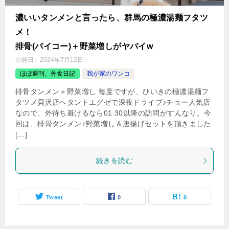
濃いいタンメンと言ったら、群馬の極濃湯麺フタツ
メ！
排骨(パイコー)＋野菜増しがヤバイw
公開日：
2024年7月12日
ほぼ週刊、外食日記
我が家のワンコ
排骨タンメン＋野菜増し 毎度ですが、ひいきの極濃湯麺フ
タツメ貝沢店へタントエグゼで深夜ドライブ♪チョー人気店
なので、外待ち避けるなら01:30以降の訪問がすんなり。今
回は、排骨タンメン+野菜増し＆唐揚げセットを頂きました
[…]
続きを読む
Tweet
0
0