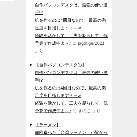
自作パソコンデスクは、最強の使い勝
手!?
机を作るのは4回目なので、最高の満
足度を目指しますぅ～w
経験を活かして、工夫を凝らして、低
予算で作成中よ～♪
に
jagdtiger2021
より
【自作パソコンデスク①】
自作パソコンデスクは、最強の使い勝
手!?
机を作るのは4回目なので、最高の満
足度を目指しますぅ～w
経験を活かして、工夫を凝らして、低
予算で作成中よ～♪
に
きのこ
より
【ラーメン】
前回食べた「台湾ラーメン」が旨かっ