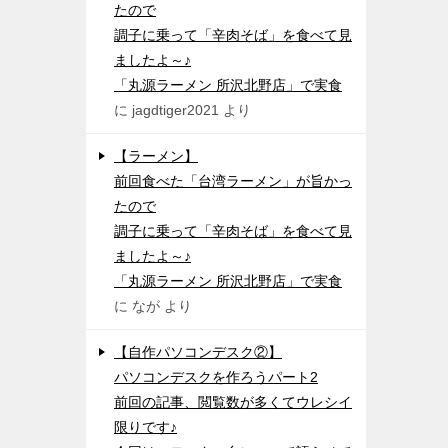
たので
調子に乗って「辛肉そば」を食べて見
ましたよ～♪
「丸源ラーメン 所沢北野店」で実食
に
jagdtiger2021
より
【ラーメン】
前回食べた「台湾ラーメン」が旨かっ
たので
調子に乗って「辛肉そば」を食べて見
ましたよ～♪
「丸源ラーメン 所沢北野店」で実食
に
なが
より
【自作パソコンデスク②】
パソコンデスクを作ろうパート2
前回の記事、閲覧数が多くてウレシイ
限りです♪