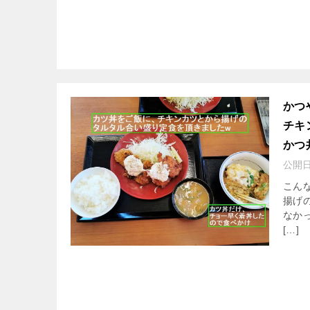
かつ
チキ
かつ
公開
こんな
揚げ
なか
[…]