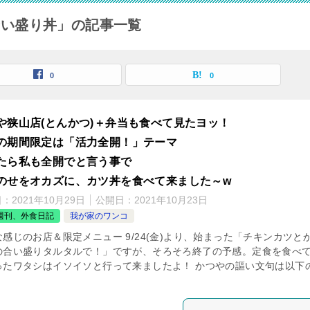
合い盛り丼」の記事一覧
0
0
や狭山店(とんかつ)＋弁当も食べて見たヨッ！
の期間限定は「活力全開！」テーマ
たら私も全開でと言う事で
のせをオカズに、カツ丼を食べて来ました～w
日：
2021年10月29日
公開日：
2021年10月23日
週刊、外食日記
我が家のワンコ
感じのお店＆限定メニュー 9/24(金)より、始まった「チキンカツと
の合い盛りタルタルで！」ですが、そろそろ終了の予感。定食を食べ
ったワタシはイソイソと行って来ましたよ！ かつやの謳い文句は以下