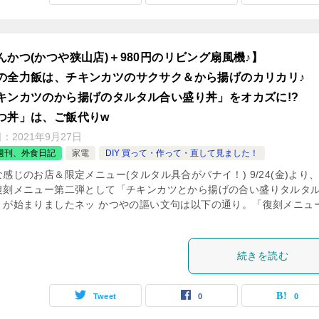
んかつ(かつや狭山店)＋980円のリビング扇風機♪】
の全力飯は、チキンカツのサクサク＆から揚げのカリカリ♪
キンカツのから揚げのタルタル合い盛り丼」をオカズに!?
つ丼」は、ご飯代りw
日：
2021年9月27日
週刊、外食日記
家電
DIY 買って・作って・直して見ました！
感じのお店＆限定メニュー(タルタル具合がパナイ！) 9/24(金)より
復刻メニュー第二弾として「チキンカツとから揚げの合い盛りタルタ
」が始まりましたネッ かつやの謳い文句は以下の通り。「復刻メニュ
続きを読む
Tweet
0
0