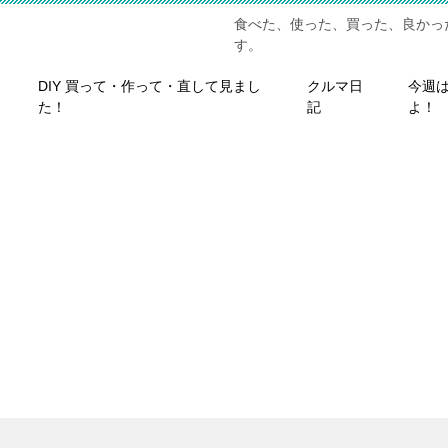
食べた、使った、買った、良かっ
す。
DIY 買って・作って・直して見まし
クルマ日
今週
た！
記
よ！