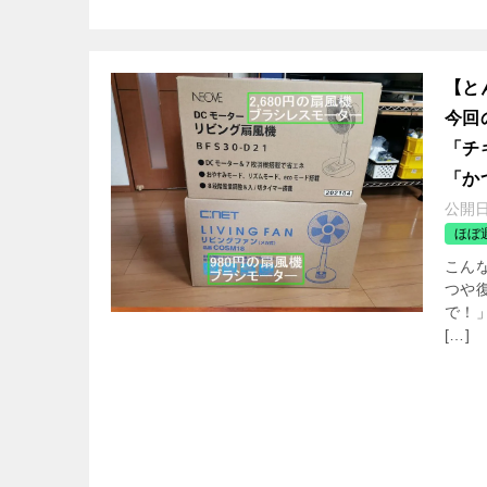
【と
今回
「チ
「か
公開
ほぼ
こんな
つや
で！
[…]