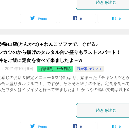
続きを読む
Tweet
0
0
や狭山店(とんかつ)＋わんこソファで、ぐだる♪
ンカツのから揚げのタルタル合い盛りもラストスパート！
丼をご飯に定食を食べて来ましたよ～w
日：
2021年10月9日
ほぼ週刊、外食日記
我が家のワンコ
感じのお店＆限定メニュー 9/24(金)より、始まった「チキンカツと
の合い盛りタルタルで！」ですが、そろそろ終了の予感。定食を食べ
ったワタシはイソイソと行って来ましたよ！ かつやの謳い文句は以下
続きを読む
Tweet
0
0