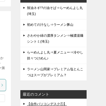
辣油ネギ!?の油そば⇒らーめんよし丸
(埼玉)
初めての汁なし⇒ラーメン豚山
さわやか緑の濃厚タンメン⇒極濃湯麺
シントミ(埼玉)
らーめんよし丸⇒夏メニュー⇒冷やし
、か
担々つけめん♪
ル
ー第
ラーメン山岡家⇒プレミアム塩とんこ
つはスープがプレミアム？
最近のコメント
【自作パソコンデスク①】