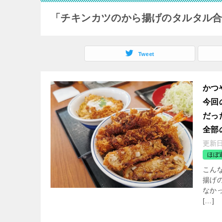
「チキンカツのから揚げのタルタル
Tweet
かつ
今回
だっ
全部
更新
ほぼ
こんな
揚げ
なか
[…]