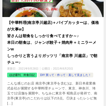
【中華料理(南京亭川越店)＋パイプカッターは、価格
が大事w】
皆さんは朝食をしっかり食べてますか～♪
本日の朝食は、ジャンボ餃子＋焼肉丼＋ミニラーメ
ンw
しっかりと言うよりガッツリ「南京亭 川越店」で朝
チュー♪
更新日：
2021年9月28日
公開日：
2021年8月20日
ほぼ週刊、外食日記
DIY 買って・作って・直して見ました！
こんな感じのお店 南京亭(東京亭を含む)は、新日本産業株
式会社が展開する中華料理チェーンで、東京、神奈川、埼
玉で12店舗を展開中。ちなみに東京亭 昭島店が発祥で、南
京亭(東京亭)のこだわりは以下の3点。①決まったレシピ無
[…]