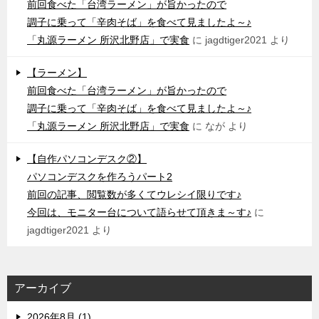
前回食べた「台湾ラーメン」が旨かったので
調子に乗って「辛肉そば」を食べて見ましたよ～♪
「丸源ラーメン 所沢北野店」で実食
に
jagdtiger2021
より
【ラーメン】
前回食べた「台湾ラーメン」が旨かったので
調子に乗って「辛肉そば」を食べて見ましたよ～♪
「丸源ラーメン 所沢北野店」で実食
に
なが
より
【自作パソコンデスク②】
パソコンデスクを作ろうパート2
前回の記事、閲覧数が多くてウレシイ限りです♪
今回は、モニター台について語らせて頂きま～す♪
に
jagdtiger2021
より
アーカイブ
2026年8月 (1)