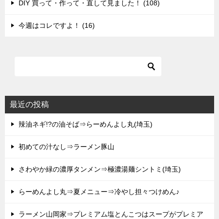
DIY 買って・作って・直して見ました！ (108)
今週はコレですよ！ (16)
最近の投稿
辣油ネギ!?の油そば⇒らーめんよし丸(埼玉)
初めての汁なし⇒ラーメン豚山
さわやか緑の濃厚タンメン⇒極濃湯麺シントミ(埼玉)
らーめんよし丸⇒夏メニュー⇒冷やし担々つけめん♪
ラーメン山岡家⇒プレミアム塩とんこつはスープがプレミア