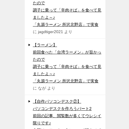
たので
調子に乗って「辛肉そば」を食べて見
ましたよ～♪
「丸源ラーメン 所沢北野店」で実食
に
jagdtiger2021
より
【ラーメン】
前回食べた「台湾ラーメン」が旨かっ
たので
調子に乗って「辛肉そば」を食べて見
ましたよ～♪
「丸源ラーメン 所沢北野店」で実食
に
なが
より
【自作パソコンデスク②】
パソコンデスクを作ろうパート2
前回の記事、閲覧数が多くてウレシイ
限りです♪