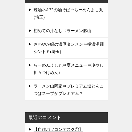
辣油ネギ!?の油そば⇒らーめんよし丸
(埼玉)
初めての汁なし⇒ラーメン豚山
さわやか緑の濃厚タンメン⇒極濃湯麺
シントミ(埼玉)
らーめんよし丸⇒夏メニュー⇒冷やし
担々つけめん♪
ラーメン山岡家⇒プレミアム塩とんこ
つはスープがプレミアム？
最近のコメント
【自作パソコンデスク①】