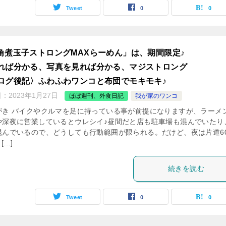
Tweet
0
0
角煮玉子ストロングMAXらーめん」は、期間限定♪
れば分かる、写真を見れば分かる、マジストロング
ログ後記〉ふわふわワンコと布団でモキモキ♪
日：
2023年1月27日
ほぼ週刊、外食日記
我が家のワンコ
がき バイクやクルマを足に持っている事が前提になりますが、ラーメ
や深夜に営業しているとウレシイ♪昼間だと店も駐車場も混んでいたり
混んでいるので、どうしても行動範囲が限られる。だけど、夜は片道6
[…]
続きを読む
Tweet
0
0