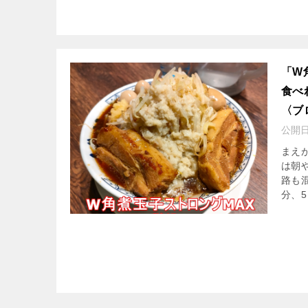
「W
食べ
〈ブ
公開
まえ
は朝
路も
分、5 