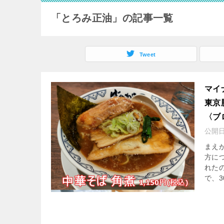
「とろみ正油」の記事一覧
Tweet
マイ
東京
〈ブ
公開
まえ
方に
れた
で、30