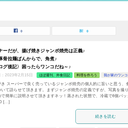
0
0
ナーだが、揚げ焼きジャンボ焼売は正義♪
豚骨拉麺ばんからで、角煮♪
ログ後記〉困ったらワンコだね～♪
日：
2023年2月15日
ほぼ週刊、外食日記
料理を作ろう
我が家のワンコ
がき スーパーで良く売っているジャンボ焼売の個人的に旨いと思う、
ついて語らせて頂きます。まずジャンボ焼売の定義ですが、写真を撮
ので簡単に説明させて頂きますネッ！蒸された状態で、冷蔵で8個パッ
 […]
続きを読む