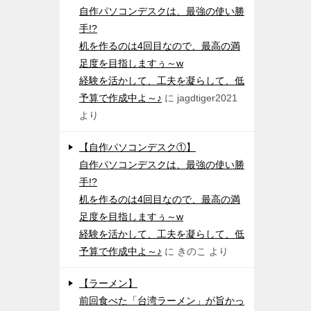
自作パソコンデスクは、最強の使い勝
手!?
机を作るのは4回目なので、最高の満
足度を目指しますぅ～w
経験を活かして、工夫を凝らして、低
予算で作成中よ～♪
に
jagdtiger2021
より
【自作パソコンデスク①】
自作パソコンデスクは、最強の使い勝
手!?
机を作るのは4回目なので、最高の満
足度を目指しますぅ～w
経験を活かして、工夫を凝らして、低
予算で作成中よ～♪
に
きのこ
より
【ラーメン】
前回食べた「台湾ラーメン」が旨かっ